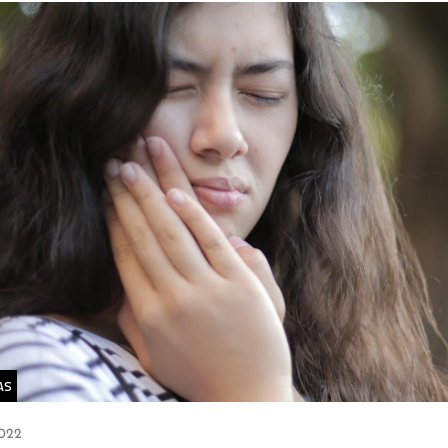
AS
022