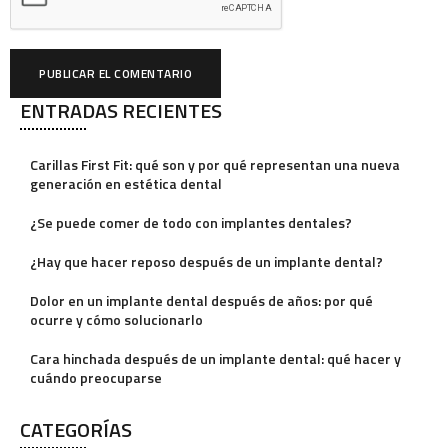
ENTRADAS RECIENTES
A
l
Carillas First Fit: qué son y por qué representan una nueva
t
generación en estética dental
e
¿Se puede comer de todo con implantes dentales?
r
¿Hay que hacer reposo después de un implante dental?
n
a
Dolor en un implante dental después de años: por qué
ocurre y cómo solucionarlo
t
i
Cara hinchada después de un implante dental: qué hacer y
cuándo preocuparse
v
e
CATEGORÍAS
: