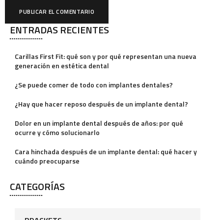
ENTRADAS RECIENTES
A
l
Carillas First Fit: qué son y por qué representan una nueva
t
generación en estética dental
e
¿Se puede comer de todo con implantes dentales?
r
¿Hay que hacer reposo después de un implante dental?
n
a
Dolor en un implante dental después de años: por qué
ocurre y cómo solucionarlo
t
i
Cara hinchada después de un implante dental: qué hacer y
cuándo preocuparse
v
e
CATEGORÍAS
: