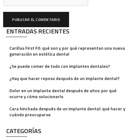
ENTRADAS RECIENTES
A
l
Carillas First Fit: qué son y por qué representan una nueva
t
generación en estética dental
e
¿Se puede comer de todo con implantes dentales?
r
¿Hay que hacer reposo después de un implante dental?
n
a
Dolor en un implante dental después de años: por qué
ocurre y cómo solucionarlo
t
i
Cara hinchada después de un implante dental: qué hacer y
cuándo preocuparse
v
e
CATEGORÍAS
: