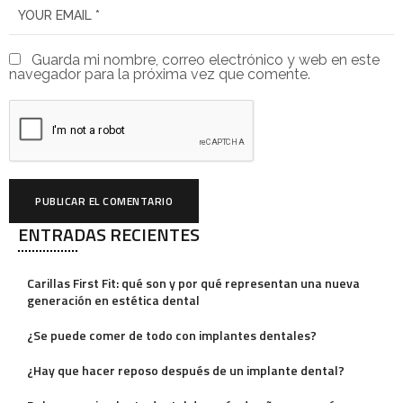
Guarda mi nombre, correo electrónico y web en este
navegador para la próxima vez que comente.
ENTRADAS RECIENTES
A
l
Carillas First Fit: qué son y por qué representan una nueva
t
generación en estética dental
e
¿Se puede comer de todo con implantes dentales?
r
¿Hay que hacer reposo después de un implante dental?
n
a