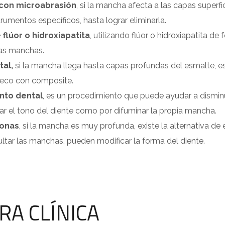
con microabrasión
, si la mancha afecta a las capas superfi
trumentos específicos, hasta lograr eliminarla.
 flúor o hidroxiapatita
, utilizando flúor o hidroxiapatita d
las manchas.
al,
si la mancha llega hasta capas profundas del esmalte, est
hueco con composite.
nto dental
, es un procedimiento que puede ayudar a disminu
rar el tono del diente como por difuminar la propia mancha.
ronas
, si la mancha es muy profunda, existe la alternativa de
tar las manchas, pueden modificar la forma del diente.
RA CLÍNICA