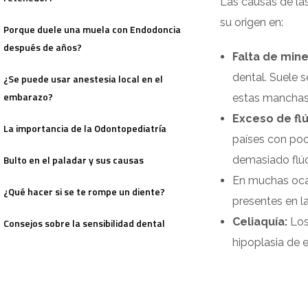
Las causas de la
su origen en:
Porque duele una muela con Endodoncia
después de años?
Falta de min
dental. Suele s
¿Se puede usar anestesia local en el
embarazo?
estas manchas
Exceso de fl
La importancia de la Odontopediatría
países con poco
Bulto en el paladar y sus causas
demasiado flúo
En muchas ocas
¿Qué hacer si se te rompe un diente?
presentes en l
Celiaquía:
Los
Consejos sobre la sensibilidad dental
hipoplasia de 