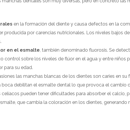
s manchas dentales son muy diversas, pero en concreto las
erales
en la formación del diente y causa defectos en la com
er producida por carencias nutricionales. Los niveles bajos d
.
úor en el esmalte
, también denominado fluorosis. Se detect
 control sobre los niveles de flúor en el agua y entre niños 
r para su edad.
iones las manchas blancas de los dientes son caries en su fas
a boca debilitan el esmalte dental lo que provoca el cambio d
 celíacos pueden tener dificultades para absorber el calcio
esmalte, que cambia la coloración en los dientes, generando