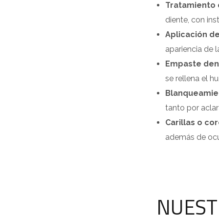
Tratamiento 
diente, con ins
Aplicación de
apariencia de 
Empaste dent
se rellena el 
Blanqueamie
tanto por acla
Carillas o co
además de ocul
NUEST