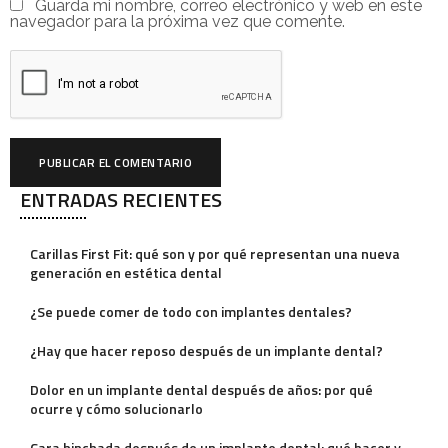
Guarda mi nombre, correo electrónico y web en este
navegador para la próxima vez que comente.
ENTRADAS RECIENTES
A
l
Carillas First Fit: qué son y por qué representan una nueva
t
generación en estética dental
e
¿Se puede comer de todo con implantes dentales?
r
¿Hay que hacer reposo después de un implante dental?
n
a
Dolor en un implante dental después de años: por qué
ocurre y cómo solucionarlo
t
i
Cara hinchada después de un implante dental: qué hacer y