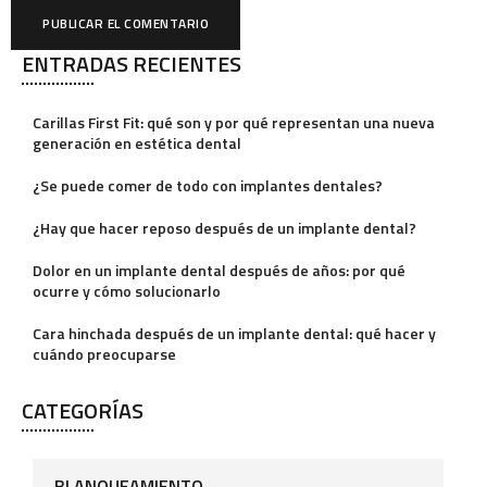
ENTRADAS RECIENTES
A
l
Carillas First Fit: qué son y por qué representan una nueva
t
generación en estética dental
e
¿Se puede comer de todo con implantes dentales?
r
¿Hay que hacer reposo después de un implante dental?
n
a
Dolor en un implante dental después de años: por qué
ocurre y cómo solucionarlo
t
i
Cara hinchada después de un implante dental: qué hacer y
cuándo preocuparse
v
e
CATEGORÍAS
:
BLANQUEAMIENTO