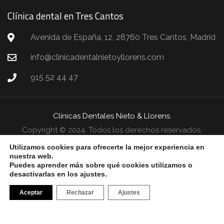
Clínica dental en Tres Cantos
Avenida de España, 12, 28760 Tres Cantos, Madrid
info@clinicadentalnietoyllorens.com
915 52 44 47
Clínicas Dentales Nieto & Llorens
.
Copyright © 2024. Todos los derechos reservados.
Utilizamos cookies para ofrecerte la mejor experiencia en
Aviso Legal
Política de Privacidad
Política de Cookies
nuestra web.
Puedes aprender más sobre qué cookies utilizamos o
desactivarlas en los ajustes.
Aceptar
Rechazar
Ajustes