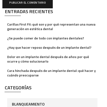
ENTRADAS RECIENTES
A
l
Carillas First Fit: qué son y por qué representan una nueva
t
generación en estética dental
e
¿Se puede comer de todo con implantes dentales?
r
¿Hay que hacer reposo después de un implante dental?
n
a
Dolor en un implante dental después de años: por qué
ocurre y cómo solucionarlo
t
i
Cara hinchada después de un implante dental: qué hacer y
cuándo preocuparse
v
e
CATEGORÍAS
:
BLANQUEAMIENTO