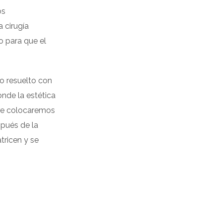
os
 cirugía
o para que el
to resuelto con
onde la estética
re colocaremos
spués de la
tricen y se