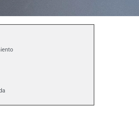
miento
ida