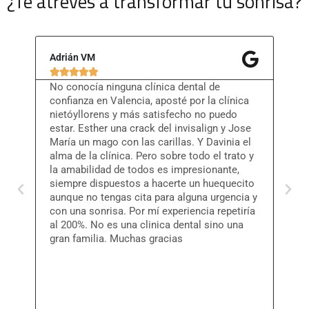
¿Te atreves a transformar tu sonrisa?
Adrián VM
Ánge







No conocía ninguna clínica dental de
Hace
confianza en Valencia, aposté por la clínica
y me
nietóyllorens y más satisfecho no puedo
todo
estar. Esther una crack del invisalign y Jose
acon
María un mago con las carillas. Y Davinia el
podi
alma de la clínica. Pero sobre todo el trato y
resu
la amabilidad de todos es impresionante,
orto
siempre dispuestos a hacerte un huequecito
muy 
aunque no tengas cita para alguna urgencia y
al D
con una sonrisa. Por mí experiencia repetiría
trat
al 200%. No es una clinica dental sino una
cari
gran familia. Muchas gracias
dien
natu
reco
Llor
impo
verd