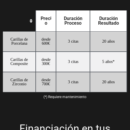
Preci
Duración
Duración
o
Proceso
Resultado
Carillas de
desde
3 citas
20 años
Porcelana
600€
Carillas de
desde
3 citas
5 años*
Composite
300€
Carillas de
desde
3 citas
20 años
Zirconio
700€
(*) Requiere mantenimiento
Financiación en tus