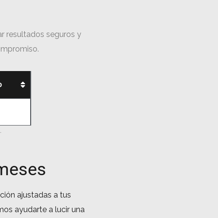
r resultados seguros y
compromiso.
o
.
 meses
ión ajustadas a tus
s ayudarte a lucir una