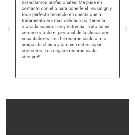
Grandísimos profesionales! Me puse en
Hace
contacto con ello para ponerle el invisalign y
trat
todo perfecto teniendo en cuenta que mi
clin
tratamiento era más delicado por tener la
expl
mordida superior muy estrecha. Trato súper
clin
cercano y todo el personal de la clínica son
sens
encantadores. Les he recomendado a mis
solo
amigos la clínica y también están súper
cont
contentos. Les seguiré recomendado
exce
siempre!!
expl
buen
todo