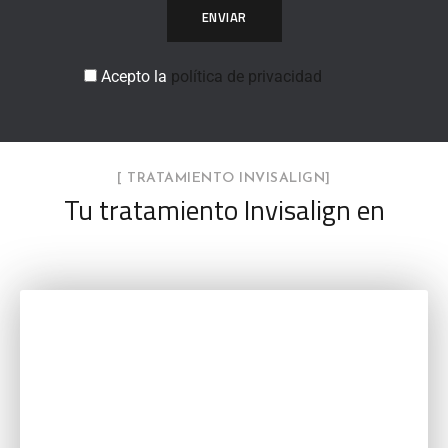
ENVIAR
Acepto la
política de privacidad
A
l
[ TRATAMIENTO INVISALIGN]
t
Tu tratamiento Invisalign en
e
r
n
a
t
i
v
e