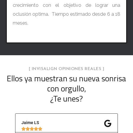
crecimiento con el objetivo de lograr una
oclusión optima. Tiempo estimado desde 6 a 18
meses.
[ INVISALIGN OPINIONES REALES ]
Ellos ya muestran su nueva sonrisa
con orgullo,
¿Te unes?
Jaime LS
Dav






