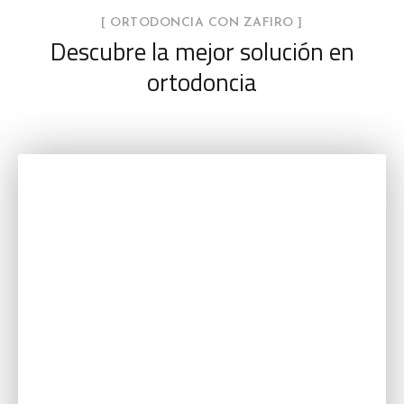
l
[ ORTODONCIA CON ZAFIRO ]
t
Descubre la mejor solución en
e
ortodoncia
r
n
a
t
i
v
e
: