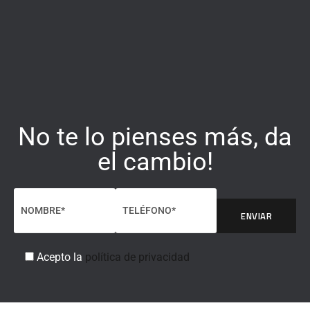
No te lo pienses más, da
el cambio!
ENVIAR
Acepto la
política de privacidad
A