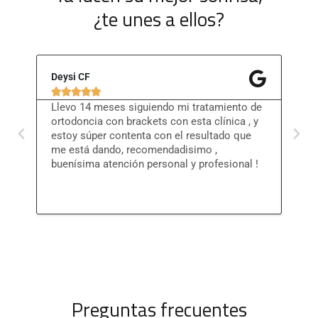
¿te unes a ellos?
Deysi CF
Rocí







Llevo 14 meses siguiendo mi tratamiento de
He e
ortodoncia con brackets con esta clínica , y
de o
estoy súper contenta con el resultado que
trat
me está dando, recomendadisimo ,
prof
buenísima atención personal y profesional !
de l
Preguntas frecuentes