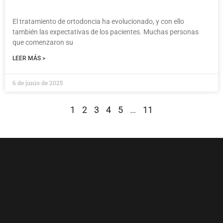
El tratamiento de ortodoncia ha evolucionado, y con ello
también las expectativas de los pacientes. Muchas personas
que comenzaron su
LEER MÁS >
6 de junio de 2025
1
2
3
4
5
…
11