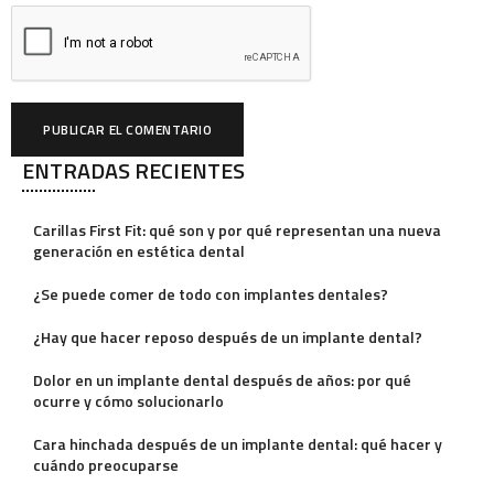
ENTRADAS RECIENTES
A
l
Carillas First Fit: qué son y por qué representan una nueva
t
generación en estética dental
e
¿Se puede comer de todo con implantes dentales?
r
¿Hay que hacer reposo después de un implante dental?
n
a
Dolor en un implante dental después de años: por qué
ocurre y cómo solucionarlo
t
i
Cara hinchada después de un implante dental: qué hacer y
cuándo preocuparse
v