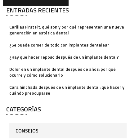
ENTRADAS RECIENTES
A
l
Carillas First Fit: qué son y por qué representan una nueva
t
generación en estética dental
e
¿Se puede comer de todo con implantes dentales?
r
¿Hay que hacer reposo después de un implante dental?
n
a
Dolor en un implante dental después de años: por qué
ocurre y cómo solucionarlo
t
i
Cara hinchada después de un implante dental: qué hacer y
cuándo preocuparse
v
e
CATEGORÍAS
:
CONSEJOS