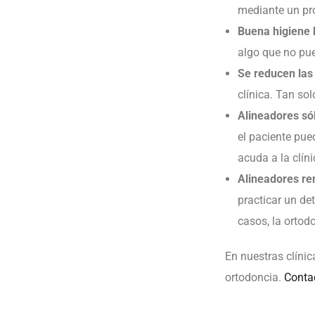
mediante un pr
Buena higiene 
algo que no pue
Se reducen las v
clínica. Tan so
Alineadores só
el paciente pue
acuda a la clíni
Alineadores re
practicar un de
casos, la ortod
En nuestras clínic
ortodoncia.
Conta