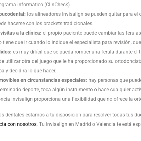
ograma informático (ClinCheck).
bucodental:
los alineadores Invisalign se pueden quitar para el ce
de hacerse con los brackets tradicionales.
isitas a la clínica:
el propio paciente puede cambiar las férulas 
lo tiene que ir cuando lo indique el especialista para revisión, 
lidos:
es muy difícil que se pueda romper una férula durante el 
de utilizar otra del juego que le ha proporcionado su ortodoncis
ca y decidirá lo que hacer.
movibles en circunstancias especiales:
hay personas que pueden
terminado deporte, toca algún instrumento o hace cualquier act
oncia Invisalign proporciona una flexibilidad que no ofrece la or
as dentales
estamos a tu disposición para resolver todas tus du
cta con nosotros
. Tu Invisalign en Madrid o Valencia te está es