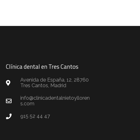
Clínica dental en Tres Cantos
Avenida de España, 12, 28760
Tres Cantos, Madrid
info@clinicadentalnietoylloren
s.com
915 52 44 47