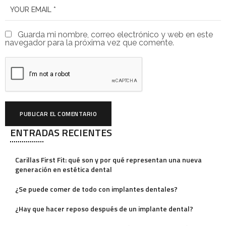
Guarda mi nombre, correo electrónico y web en este
navegador para la próxima vez que comente.
ENTRADAS RECIENTES
A
l
Carillas First Fit: qué son y por qué representan una nueva
t
generación en estética dental
e
¿Se puede comer de todo con implantes dentales?
r
¿Hay que hacer reposo después de un implante dental?
n
a