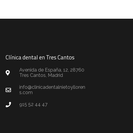
Clínica dental en Tres Cantos
Avenida de España, 12, 28760
Tres Cantos, Madrid
info@clinicadentalnietoylloren
s.com
915 52 44 47