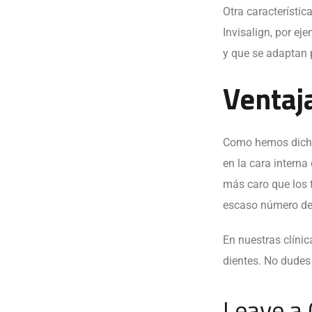
Otra característic
Invisalign, por ej
y que se adaptan 
Ventaja
Como hemos dicho, 
en la cara interna
más caro que los t
escaso número de 
En nuestras clínic
dientes. No dude
Leave a