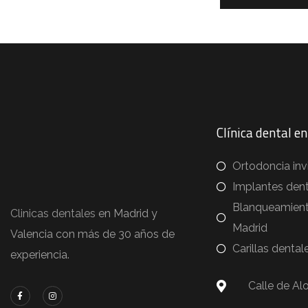
A
l
t
e
r
n
Clínica dental e
a
t
Ortodoncia inv
i
Implantes dent
v
Blanqueamient
Clinicas dentales
en Madrid y
e
Madrid
Valencia con más de 30 años de
:
Carillas dental
experiencia.
Calle de Al