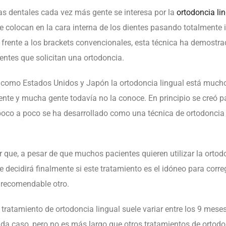
as dentales
cada vez más gente se interesa por la
ortodoncia li
se colocan en la cara interna de los dientes pasando totalmente
s frente a los brackets convencionales, esta técnica ha demostr
ientes que solicitan una ortodoncia.
como Estados Unidos y Japón la ortodoncia lingual está much
ente y mucha gente todavía no la conoce. En principio se creó pa
 poco a poco se ha desarrollado como una técnica de ortodoncia
 que, a pesar de que muchos pacientes quieren utilizar la ortodon
e decidirá finalmente si este tratamiento es el idóneo para corr
 recomendable otro.
tratamiento de ortodoncia lingual suele variar entre los 9 mese
da caso, pero no es más largo que otros tratamientos de ortodo