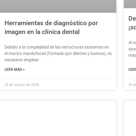
De
Herramientas de diagnóstico por
¡s
imagen en la clínica dental
Al s
Debido a la complejidad de las estructuras existentes en
ayu
el macizo maxilofacial (formado por dientes y huesos), es
más 
necesario emplear
LEER MÁS >
LEE
16 de marzo de 2018
16 d